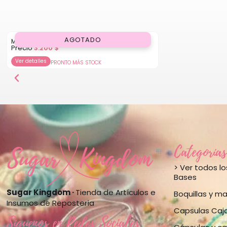
AGOTADO
Molde de Silicona para Queque
Precio
3.200
$
Ver detalles
PRONTO MÁS STOCK
Categorías
> Ver todos l
Bases
Sugar Kingdom ·
Tienda de Artículos e
Boquillas y m
Insumos de Repostería
Capsulas Caj
Síguenos en Redes Sociales