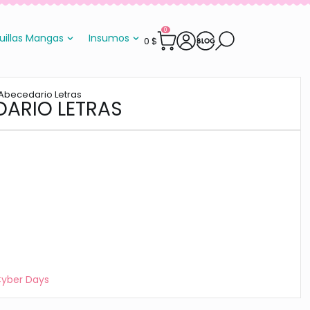
0
uillas Mangas
Insumos
0
$
 Abecedario Letras
DARIO LETRAS
Cyber Days