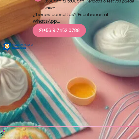
8:30am a 5:00pm.
Feriados o festivos puede
variar.
¿Tienes consultas? Escríbenos al
WhatsApp…
+56 9 7452 0788