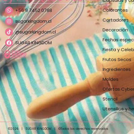
Cápsulas y ca
Colorantes
+56 9 7452 0788
Cortadores
sugarkingdom.cl
Decoración
@sugarkingdom.cl
Fechas espec
SUGAR KINGDOM
Fiesta y Cele
Frutos Secos
Ingredientes
Moldes
Ofertas Cybe
Stencil
Utensilios y h
©2026
|
SUGAR KINGDOM
|
©Todos los derechos reservados