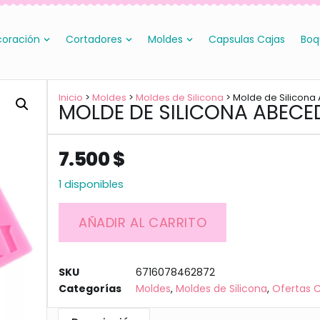
oración
Cortadores
Moldes
Capsulas Cajas
Boq
Inicio
>
Moldes
>
Moldes de Silicona
> Molde de Silicona
MOLDE DE SILICONA ABECE
7.500
$
1 disponibles
AÑADIR AL CARRITO
SKU
6716078462872
Categorías
Moldes
,
Moldes de Silicona
,
Ofertas 