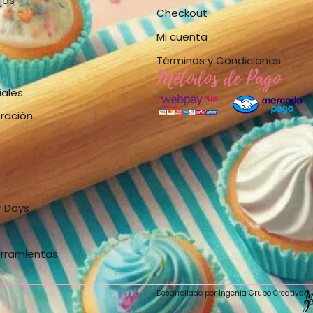
jas
Checkout
Mi cuenta
Términos y Condiciones
Métodos de Pago
iales
bración
r Days
erramientas
Desarrollado por Ingenia Grupo Creativo