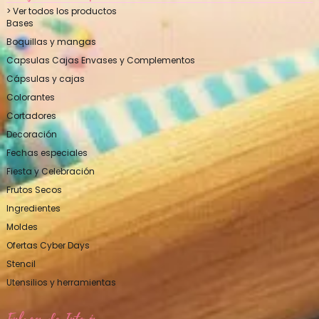
> Ver todos los productos
Bases
Boquillas y mangas
Capsulas Cajas Envases y Complementos
Cápsulas y cajas
Colorantes
Cortadores
Decoración
Fechas especiales
Fiesta y Celebración
Frutos Secos
Ingredientes
Moldes
Ofertas Cyber Days
Stencil
Utensilios y herramientas