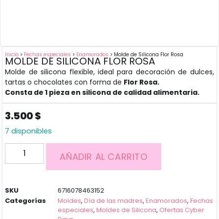
Inicio
>
Fechas especiales
>
Enamorados
> Molde de Silicona Flor Rosa
MOLDE DE SILICONA FLOR ROSA
Molde de silicona flexible, ideal para decoración de dulces,
tartas o chocolates con forma de
Flor Rosa.
Consta de 1 pieza en silicona de calidad alimentaria.
3.500
$
7 disponibles
AÑADIR AL CARRITO
SKU
6716078463152
Categorías
Moldes
,
Día de las madres
,
Enamorados
,
Fechas
especiales
,
Moldes de Silicona
,
Ofertas Cyber