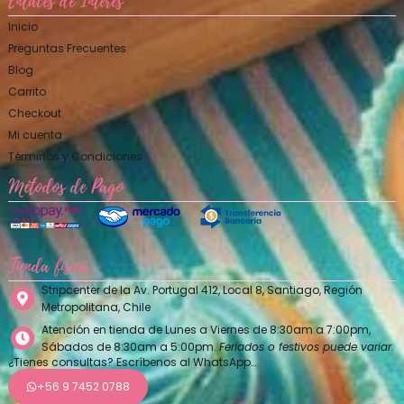
Enlaces de Interés
Inicio
Preguntas Frecuentes
Blog
Carrito
Checkout
Mi cuenta
Términos y Condiciones
Métodos de Pago
Tienda física
Stripcenter de la Av. Portugal 412, Local 8, Santiago, Región
Metropolitana, Chile
Atención en tienda de Lunes a Viernes de 8:30am a 7:00pm,
Sábados de 8:30am a 5:00pm.
Feriados o festivos puede variar.
¿Tienes consultas? Escríbenos al WhatsApp…
+56 9 7452 0788