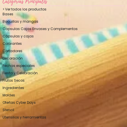
Categorías Principales
> Ver todos los productos
Bases
Boquillas y mangas
Capsulas Cajas Envases y Complementos
Cápsulas y cajas
Colorantes
Cortadores
Decoración
Fechas especiales
Fiesta y Celebración
Frutos Secos
Ingredientes
Moldes
Ofertas Cyber Days
Stencil
Utensilios y herramientas