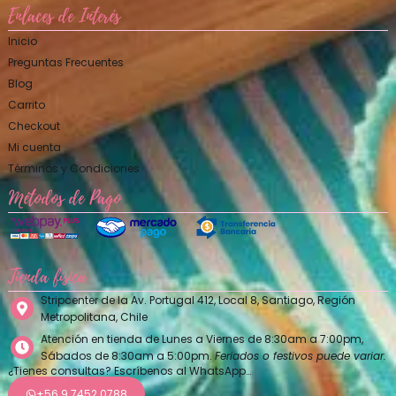
Enlaces de Interés
Inicio
Preguntas Frecuentes
Blog
Carrito
Checkout
Mi cuenta
Términos y Condiciones
Métodos de Pago
Tienda física
Stripcenter de la Av. Portugal 412, Local 8, Santiago, Región
Metropolitana, Chile
Atención en tienda de Lunes a Viernes de 8:30am a 7:00pm,
Sábados de 8:30am a 5:00pm.
Feriados o festivos puede variar.
¿Tienes consultas? Escríbenos al WhatsApp…
+56 9 7452 0788