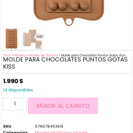
Inicio
>
Moldes
>
Moldes de Silicona
> Molde para Chocolates Puntos Gotas Kiss
MOLDE PARA CHOCOLATES PUNTOS GOTAS
KISS
1.990
$
14 disponibles
AÑADIR AL CARRITO
SKU
6716078463619
Categorías
Moldes de Silicona
,
Moldes