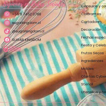
Síguenos en Redes Sociales
Cápsulas y ca
Colorantes
+56 9 7452 0788
Cortadores
sugarkingdom.cl
Decoración
@sugarkingdom.cl
Fechas espec
SUGAR KINGDOM
Fiesta y Cele
Frutos Secos
Ingredientes
Moldes
Ofertas Cybe
Stencil
Utensilios y h