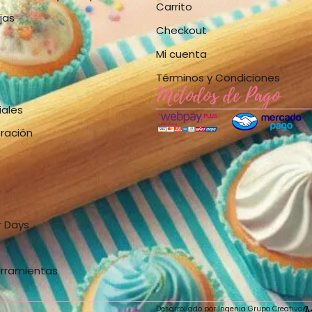
Carrito
jas
Checkout
Mi cuenta
Términos y Condiciones
Métodos de Pago
iales
bración
r Days
erramientas
Desarrollado por Ingenia Grupo Creativo