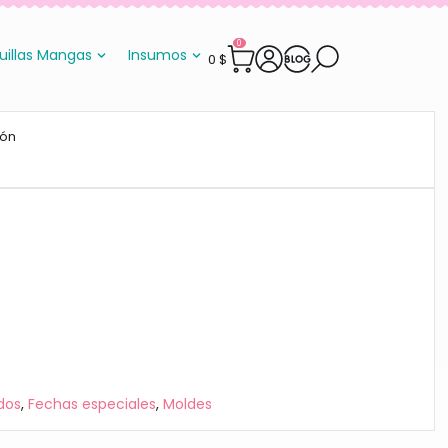
0
uillas Mangas
Insumos
0
$
zón
dos
,
Fechas especiales
,
Moldes