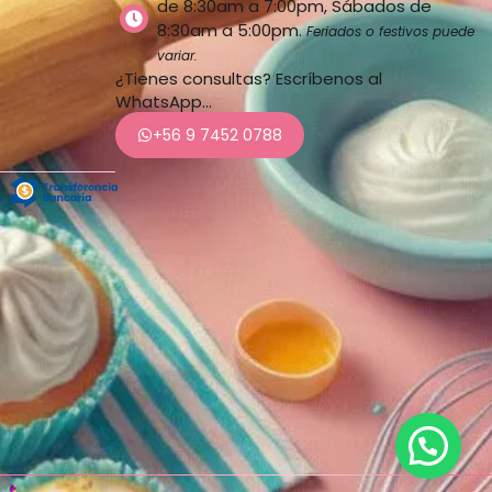
de 8:30am a 7:00pm, Sábados de
8:30am a 5:00pm.
Feriados o festivos puede
variar.
¿Tienes consultas? Escríbenos al
WhatsApp…
+56 9 7452 0788