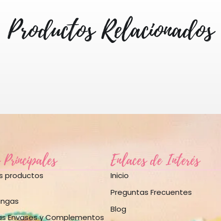
Productos Relacionados
 Principales
Enlaces de Interés
os productos
Inicio
Preguntas Frecuentes
angas
Blog
as Envases y Complementos