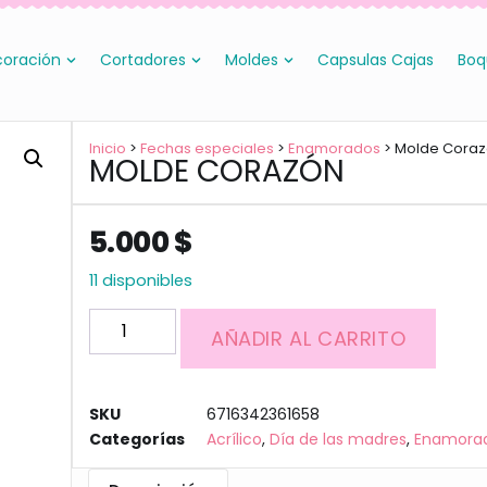
oración
Cortadores
Moldes
Capsulas Cajas
Boq
Inicio
>
Fechas especiales
>
Enamorados
> Molde Cora
MOLDE CORAZÓN
5.000
$
11 disponibles
AÑADIR AL CARRITO
SKU
6716342361658
Categorías
Acrílico
,
Día de las madres
,
Enamora