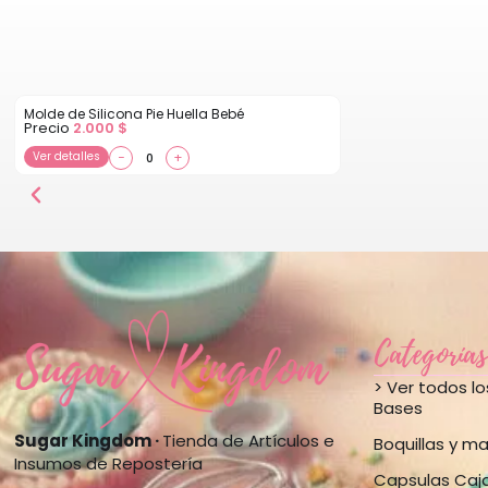
Molde de Silicona Pie Huella Bebé
Precio
2.000
$
Ver detalles
−
+
Categorías
> Ver todos l
Bases
Sugar Kingdom ·
Tienda de Artículos e
Boquillas y m
Insumos de Repostería
Capsulas Caj