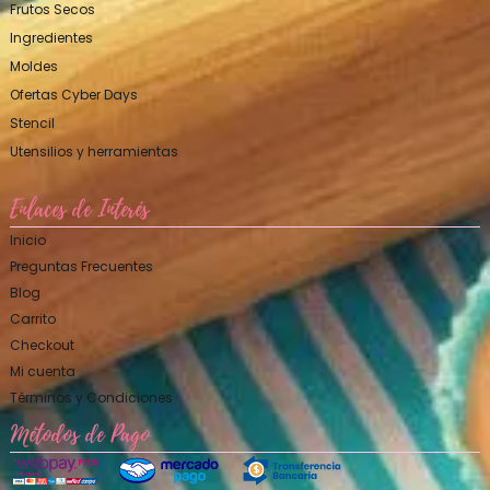
Frutos Secos
Ingredientes
Moldes
Ofertas Cyber Days
Stencil
Utensilios y herramientas
Enlaces de Interés
Inicio
Preguntas Frecuentes
Blog
Carrito
Checkout
Mi cuenta
Términos y Condiciones
Métodos de Pago