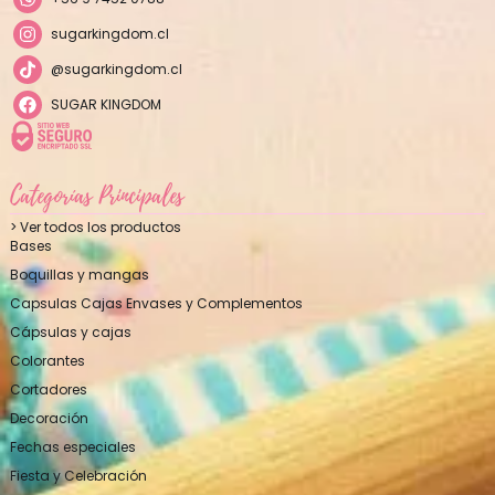
sugarkingdom.cl
@sugarkingdom.cl
SUGAR KINGDOM
Categorías Principales
> Ver todos los productos
Bases
Boquillas y mangas
Capsulas Cajas Envases y Complementos
Cápsulas y cajas
Colorantes
Cortadores
Decoración
Fechas especiales
Fiesta y Celebración