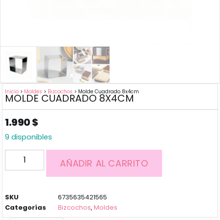
Inicio
>
Moldes
>
Bizcochos
> Molde Cuadrado 8x4cm
MOLDE CUADRADO 8X4CM
1.990
$
9 disponibles
AÑADIR AL CARRITO
SKU
6735635421565
Categorías
Bizcochos
,
Moldes