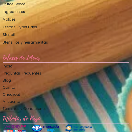
Frutos Secos
Ingredientes
Moldes
Ofertas Cyber Days
Stencil
Utensilios y herramientas
Enlaces de Interés
Inicio
Preguntas Frecuentes
Blog
Carrito
Checkout
Mi cuenta
Términos y Condiciones
Métodos de Pago