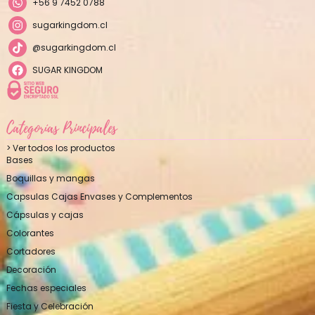
+56 9 7452 0788
sugarkingdom.cl
@sugarkingdom.cl
SUGAR KINGDOM
Categorías Principales
> Ver todos los productos
Bases
Boquillas y mangas
Capsulas Cajas Envases y Complementos
Cápsulas y cajas
Colorantes
Cortadores
Decoración
Fechas especiales
Fiesta y Celebración