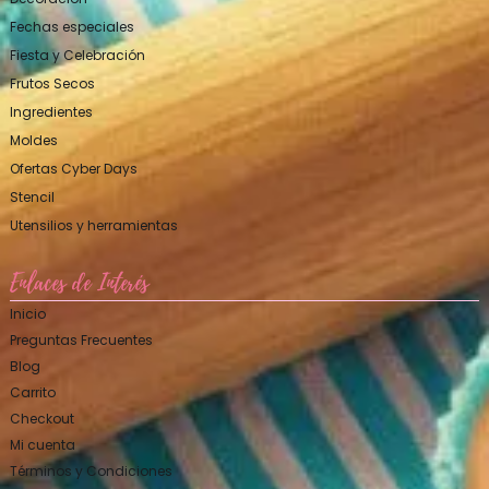
Fechas especiales
Fiesta y Celebración
Frutos Secos
Ingredientes
Moldes
Ofertas Cyber Days
Stencil
Utensilios y herramientas
Enlaces de Interés
Inicio
Preguntas Frecuentes
Blog
Carrito
Checkout
Mi cuenta
Términos y Condiciones