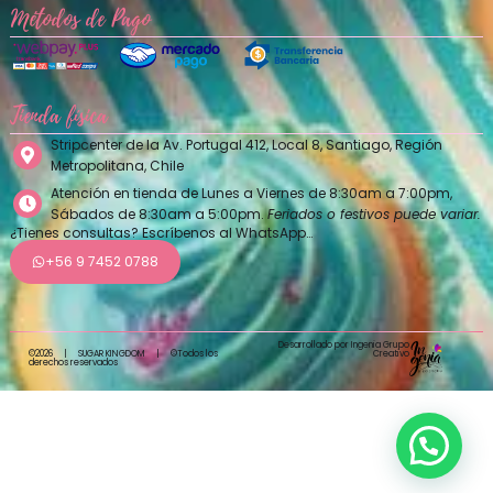
Métodos de Pago
Tienda física
Stripcenter de la Av. Portugal 412, Local 8, Santiago, Región
Metropolitana, Chile
Atención en tienda de Lunes a Viernes de 8:30am a 7:00pm,
Sábados de 8:30am a 5:00pm.
Feriados o festivos puede variar.
¿Tienes consultas? Escríbenos al WhatsApp…
+56 9 7452 0788
Desarrollado por Ingenia Grupo
Creativo
©2026
|
SUGAR KINGDOM
|
©Todos los
derechos reservados