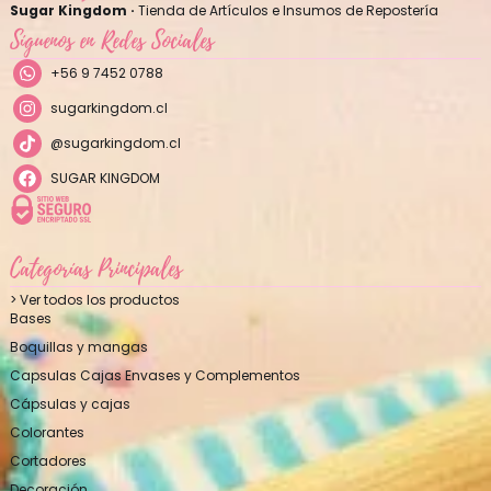
Sugar Kingdom ·
Tienda de Artículos e Insumos de Repostería
Síguenos en Redes Sociales
+56 9 7452 0788
sugarkingdom.cl
@sugarkingdom.cl
SUGAR KINGDOM
Categorías Principales
> Ver todos los productos
Bases
Boquillas y mangas
Capsulas Cajas Envases y Complementos
Cápsulas y cajas
Colorantes
Cortadores
Decoración