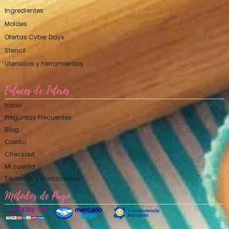
Ingredientes
Moldes
Ofertas Cyber Days
Stencil
Utensilios y herramientas
Enlaces de Interés
Inicio
Preguntas Frecuentes
Blog
Carrito
Checkout
Mi cuenta
Términos y Condiciones
Métodos de Pago