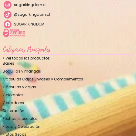
sugarkingdom.cl
@sugarkingdom.cl
SUGAR KINGDOM
Categorías Principales
> Ver todos los productos
Bases
Boquillas y mangas
Capsulas Cajas Envases y Complementos
Cápsulas y cajas
Colorantes
Cortadores
Decoración
Fechas especiales
Fiesta y Celebración
Frutos Secos