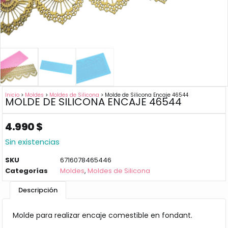
Inicio
>
Moldes
>
Moldes de Silicona
> Molde de Silicona Encaje 46544
MOLDE DE SILICONA ENCAJE 46544
4.990
$
Sin existencias
SKU
6716078465446
Categorías
Moldes
,
Moldes de Silicona
Descripción
Molde para realizar encaje comestible en fondant.