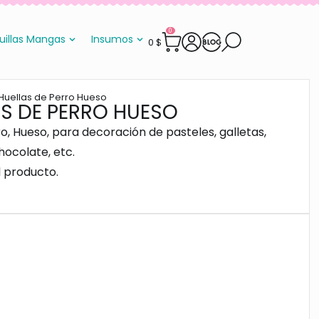
0
uillas Mangas
Insumos
0
$
 Huellas de Perro Hueso
AS DE PERRO HUESO
o, Hueso, para decoración de pasteles, galletas,
ocolate, etc.
l producto.