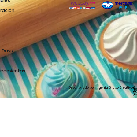
iales
bración
r Days
erramientas
Desarrollado por Ingenia Grupo Creativo