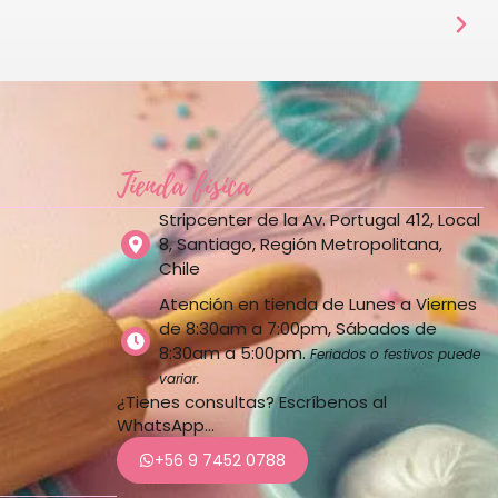
Tienda física
Stripcenter de la Av. Portugal 412, Local
8, Santiago, Región Metropolitana,
Chile
Atención en tienda de Lunes a Viernes
de 8:30am a 7:00pm, Sábados de
8:30am a 5:00pm.
Feriados o festivos puede
variar.
¿Tienes consultas? Escríbenos al
WhatsApp…
+56 9 7452 0788