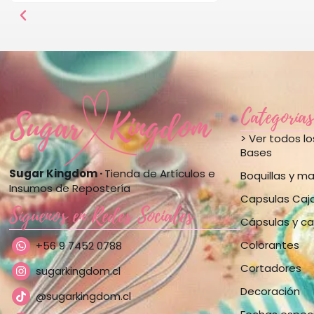
Categorías
> Ver todos l
Bases
Sugar Kingdom ·
Tienda de Artículos e
Boquillas y m
Insumos de Repostería
Capsulas Caj
Síguenos en Redes Sociales
Cápsulas y ca
Colorantes
+56 9 7452 0788
Cortadores
sugarkingdom.cl
Decoración
@sugarkingdom.cl