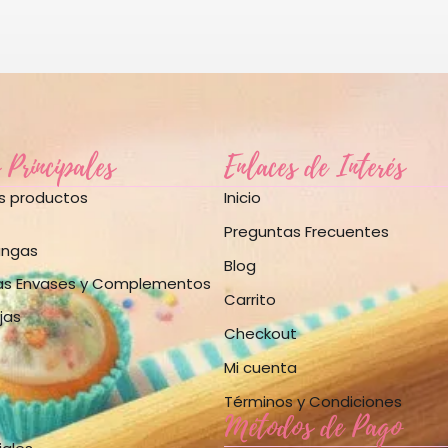
 Principales
Enlaces de Interés
os productos
Inicio
Preguntas Frecuentes
angas
Blog
as Envases y Complementos
Carrito
jas
Checkout
Mi cuenta
Términos y Condiciones
Métodos de Pago