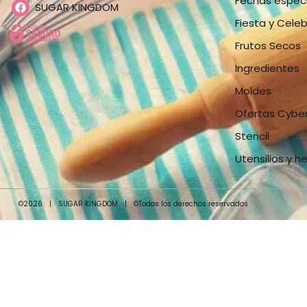
Fechas espec
SUGAR KINGDOM
Fiesta y Cele
Frutos Secos
Ingredientes
Moldes
Ofertas Cybe
Stencil
Utensilios y h
©2026
|
SUGAR KINGDOM
|
©Todos los derechos reservados