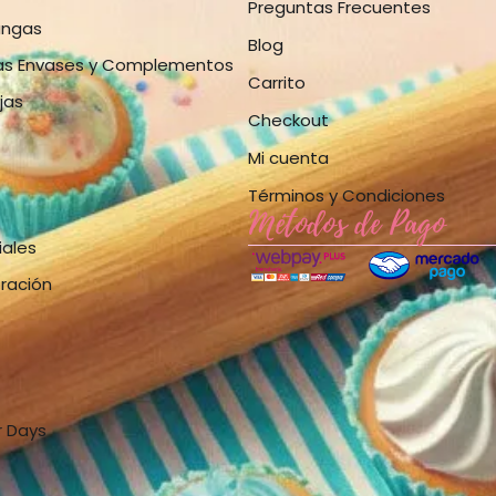
Preguntas Frecuentes
angas
Blog
as Envases y Complementos
Carrito
jas
Checkout
Mi cuenta
Términos y Condiciones
Métodos de Pago
iales
bración
r Days