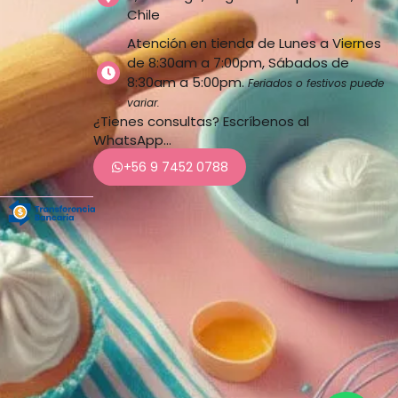
Chile
Atención en tienda de Lunes a Viernes
de 8:30am a 7:00pm, Sábados de
8:30am a 5:00pm.
Feriados o festivos puede
variar.
¿Tienes consultas? Escríbenos al
WhatsApp…
+56 9 7452 0788