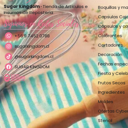
Sugar Kingdom ·
Tienda de Artículos e
Boquillas y m
Insumos de Repostería
Capsulas Caj
Síguenos en Redes Sociales
Cápsulas y ca
Colorantes
+56 9 7452 0788
Cortadores
sugarkingdom.cl
Decoración
@sugarkingdom.cl
Fechas espec
SUGAR KINGDOM
Fiesta y Cele
Frutos Secos
Ingredientes
Moldes
Ofertas Cybe
Stencil