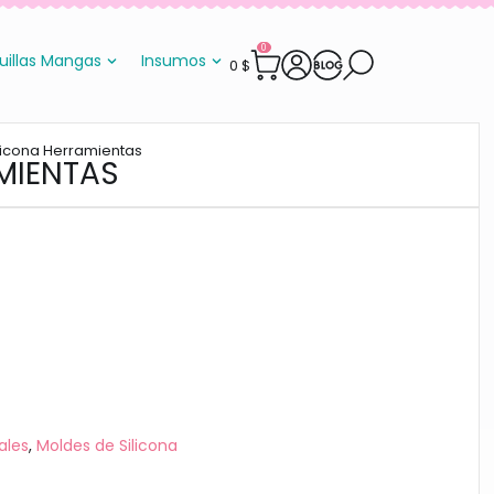
0
uillas Mangas
Insumos
0
$
licona Herramientas
MIENTAS
ales
,
Moldes de Silicona