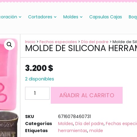
oración
Cortadores
Moldes
Capsulas Cajas
Boq
Inicio
>
Fechas especiales
>
Día del padre
> Molde de Si
MOLDE DE SILICONA HERRA
3.200
$
2 disponibles
AÑADIR AL CARRITO
SKU
6716078460731
Categorías
Moldes
,
Día del padre
,
Fechas especi
Etiquetas
herramientas
,
molde