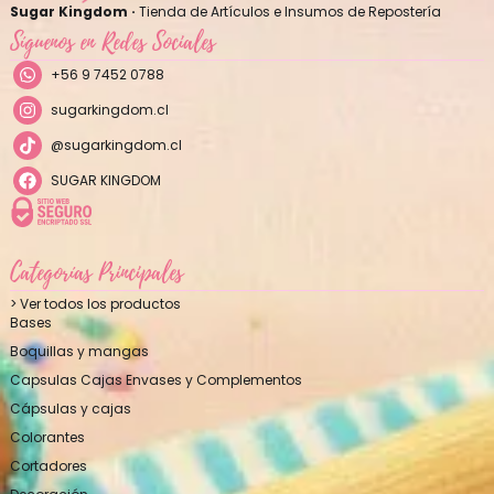
Sugar Kingdom ·
Tienda de Artículos e Insumos de Repostería
Síguenos en Redes Sociales
+56 9 7452 0788
sugarkingdom.cl
@sugarkingdom.cl
SUGAR KINGDOM
Categorías Principales
> Ver todos los productos
Bases
Boquillas y mangas
Capsulas Cajas Envases y Complementos
Cápsulas y cajas
Colorantes
Cortadores