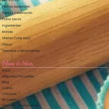
Decoración
Fechas especiales
Fiesta y Celebración
Frutos Secos
Ingredientes
Moldes
Ofertas Cyber Days
Stencil
Utensilios y herramientas
Enlaces de Interés
Inicio
Preguntas Frecuentes
Blog
Carrito
Checkout
Mi cuenta
Términos y Condiciones