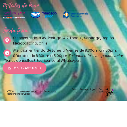
Métodos de Pago
Tienda física
Stripcenter de la Av. Portugal 412, Local 8, Santiago, Región
Metropolitana, Chile
Atención en tienda de Lunes a Viernes de 8:30am a 7:00pm,
Sábados de 8:30am a 5:00pm.
Feriados o festivos puede variar.
¿Tienes consultas? Escríbenos al WhatsApp…
+56 9 7452 0788
Desarrollado por Ingenia Grupo
Creativo
©2026
|
SUGAR KINGDOM
|
©Todos los
derechos reservados