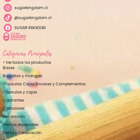
sugarkingdom.cl
@sugarkingdom.cl
SUGAR KINGDOM
Categorías Principales
> Ver todos los productos
Bases
Boquillas y mangas
Capsulas Cajas Envases y Complementos
Cápsulas y cajas
Colorantes
Cortadores
Decoración
Fechas especiales
Fiesta y Celebración