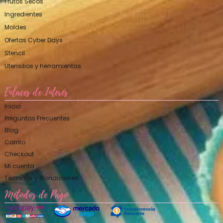
Frutos Secos
Ingredientes
Moldes
Ofertas Cyber Days
Stencil
Utensilios y herramientas
Enlaces de Interés
Inicio
Preguntas Frecuentes
Blog
Carrito
Checkout
Mi cuenta
Términos y Condiciones
Métodos de Pago