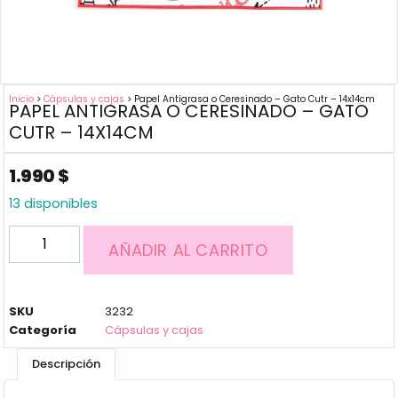
Inicio
>
Cápsulas y cajas
> Papel Antigrasa o Ceresinado – Gato Cutr – 14x14cm
PAPEL ANTIGRASA O CERESINADO – GATO
CUTR – 14X14CM
1.990
$
13 disponibles
AÑADIR AL CARRITO
SKU
3232
Categoría
Cápsulas y cajas
Descripción