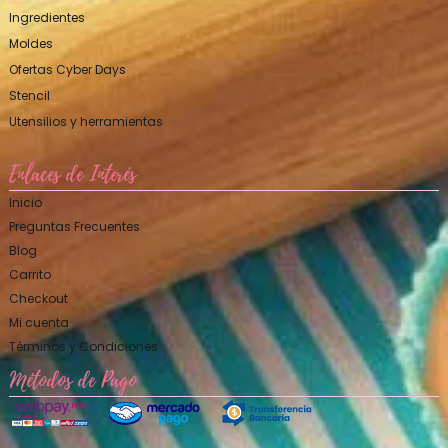
Ingredientes
Moldes
Ofertas Cyber Days
Stencil
Utensilios y herramientas
Enlaces de Interés
Inicio
Preguntas Frecuentes
Blog
Carrito
Checkout
Mi cuenta
Términos y Condiciones
Métodos de Pago