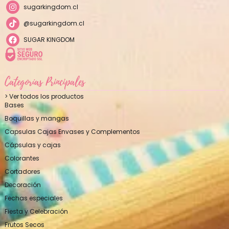
sugarkingdom.cl
@sugarkingdom.cl
SUGAR KINGDOM
Categorías Principales
> Ver todos los productos
Bases
Boquillas y mangas
Capsulas Cajas Envases y Complementos
Cápsulas y cajas
Colorantes
Cortadores
Decoración
Fechas especiales
Fiesta y Celebración
Frutos Secos