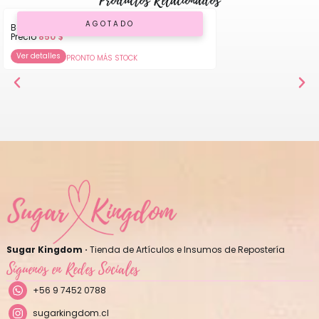
Productos Relacionados
AGOTADO
Boquilla Flor P 09
Precio
850
$
Ver detalles
PRONTO MÁS STOCK
Sugar Kingdom ·
Tienda de Artículos e Insumos de Repostería
Síguenos en Redes Sociales
+56 9 7452 0788
sugarkingdom.cl