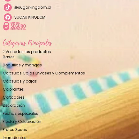
@sugarkingdom.cl
SUGAR KINGDOM
Categorías Principales
> Ver todos los productos
Bases
Boquillas y mangas
Capsulas Cajas Envases y Complementos
Cápsulas y cajas
Colorantes
Cortadores
Decoración
Fechas especiales
Fiesta y Celebración
Frutos Secos
Ingredientes