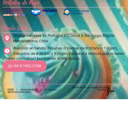
Métodos de Pago
Tienda física
Stripcenter de la Av. Portugal 412, Local 8, Santiago, Región
Metropolitana, Chile
Atención en tienda de Lunes a Viernes de 8:30am a 7:00pm,
Sábados de 8:30am a 5:00pm.
Feriados o festivos puede variar.
¿Tienes consultas? Escríbenos al WhatsApp…
+56 9 7452 0788
Desarrollado por Ingenia Grupo
Creativo
©2026
|
SUGAR KINGDOM
|
©Todos los
derechos reservados