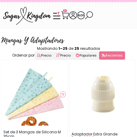
0
Mangas Y Adaptadores
Mostrando
1–25
de
25
resultados
Ordenar por
Precio
Precio
Populares
Recientes
⇆
Set de 3 Mangas de Silicona M
Adaptador Extra Grande
35cm