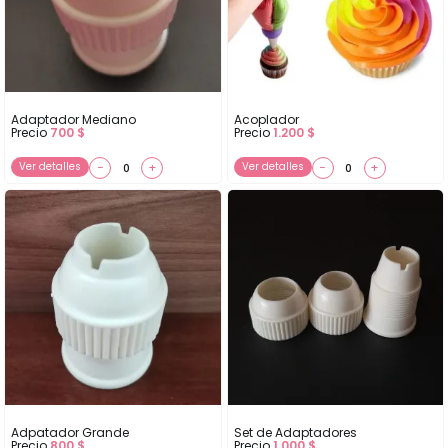
Adaptador Mediano
Acoplador
Precio
700
$
Precio
1.200
$
Ver detalles
−
+
Ver detalles
−
+
Adpatador Grande
Set de Adaptadores
Precio
800
$
Precio
1.000
$