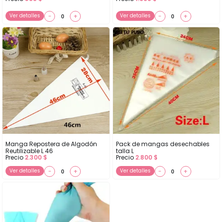
Ver detalles
−
+
Ver detalles
−
+
Manga Repostera de Algodón
Pack de mangas desechables
Reutilizable L 46
talla L
Precio
2.300
$
Precio
2.800
$
Ver detalles
−
+
Ver detalles
−
+