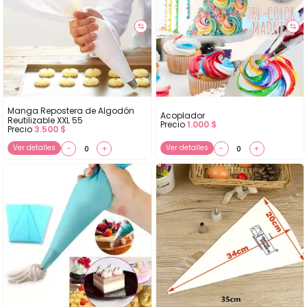
⇆
⇆
Manga Repostera de Algodón
Acoplador
Reutilizable XXL 55
Precio
1.000
$
Precio
3.500
$
Ver detalles
−
+
Ver detalles
−
+