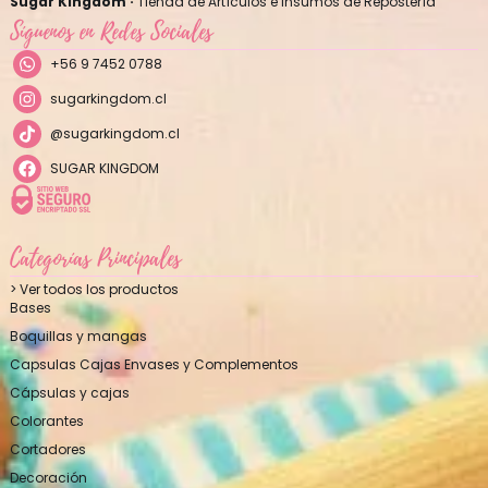
Sugar Kingdom ·
Tienda de Artículos e Insumos de Repostería
Síguenos en Redes Sociales
+56 9 7452 0788
sugarkingdom.cl
@sugarkingdom.cl
SUGAR KINGDOM
Categorías Principales
> Ver todos los productos
Bases
Boquillas y mangas
Capsulas Cajas Envases y Complementos
Cápsulas y cajas
Colorantes
Cortadores
Decoración