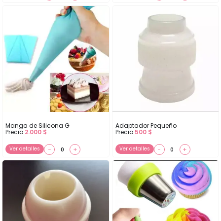
Manga de Silicona G
Adaptador Pequeño
Precio
2.000
$
Precio
500
$
Ver detalles
−
+
Ver detalles
−
+