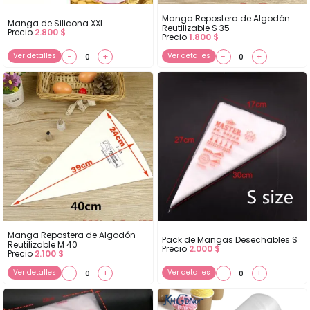
Manga Repostera de Algodón
Manga de Silicona XXL
Reutilizable S 35
Precio
2.800
$
Precio
1.800
$
Ver detalles
−
+
Ver detalles
−
+
Manga Repostera de Algodón
Pack de Mangas Desechables S
Reutilizable M 40
Precio
2.000
$
Precio
2.100
$
Ver detalles
−
+
Ver detalles
−
+