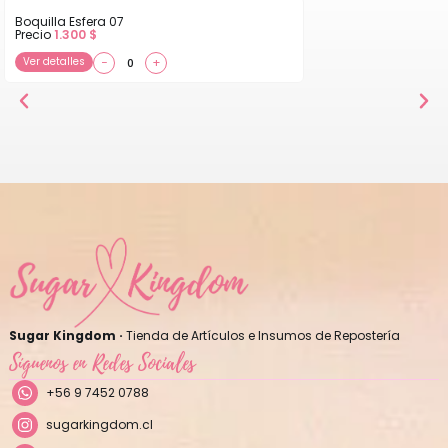
Boquilla Esfera 07
Precio
1.300
$
Ver detalles
−
+
Sugar Kingdom ·
Tienda de Artículos e Insumos de Repostería
Síguenos en Redes Sociales
+56 9 7452 0788
sugarkingdom.cl