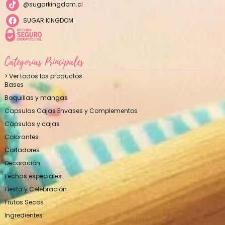
@sugarkingdom.cl
SUGAR KINGDOM
Categorías Principales
> Ver todos los productos
Bases
Boquillas y mangas
Capsulas Cajas Envases y Complementos
Cápsulas y cajas
Colorantes
Cortadores
Decoración
Fechas especiales
Fiesta y Celebración
Frutos Secos
Ingredientes