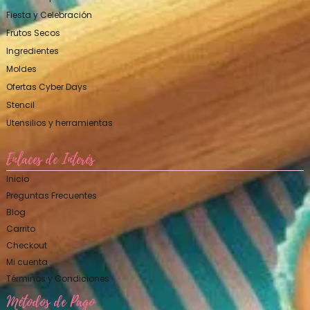
Fiesta y Celebración
Frutos Secos
Ingredientes
Moldes
Ofertas Cyber Days
Stencil
Utensilios y herramientas
Enlaces de Interés
Inicio
Preguntas Frecuentes
Blog
Carrito
Checkout
Mi cuenta
Términos y Condiciones
Métodos de Pago