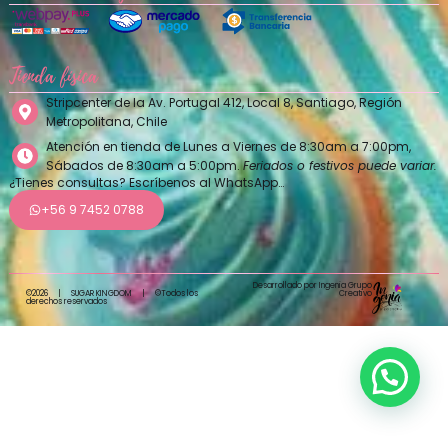
Tienda física
Stripcenter de la Av. Portugal 412, Local 8, Santiago, Región
Metropolitana, Chile
Atención en tienda de Lunes a Viernes de 8:30am a 7:00pm,
Sábados de 8:30am a 5:00pm.
Feriados o festivos puede variar.
¿Tienes consultas? Escríbenos al WhatsApp…
+56 9 7452 0788
Desarrollado por Ingenia Grupo
Creativo
©2026
|
SUGAR KINGDOM
|
©Todos los
derechos reservados