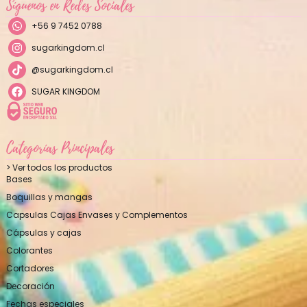
Síguenos en Redes Sociales
+56 9 7452 0788
sugarkingdom.cl
@sugarkingdom.cl
SUGAR KINGDOM
Categorías Principales
> Ver todos los productos
Bases
Boquillas y mangas
Capsulas Cajas Envases y Complementos
Cápsulas y cajas
Colorantes
Cortadores
Decoración
Fechas especiales