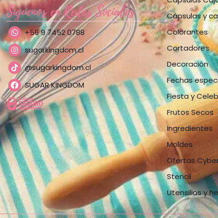
Síguenos en Redes Sociales
Cápsulas y ca
Colorantes
+56 9 7452 0788
Cortadores
sugarkingdom.cl
Decoración
@sugarkingdom.cl
Fechas espec
SUGAR KINGDOM
Fiesta y Cele
Frutos Secos
Ingredientes
Moldes
Ofertas Cybe
Stencil
Utensilios y h