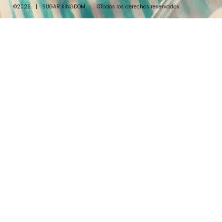
©2026
|
SUGAR KINGDOM
|
©Todos los derechos reservados