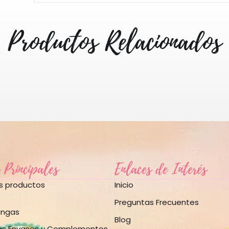
Productos Relacionados
 Principales
Enlaces de Interés
os productos
Inicio
Preguntas Frecuentes
angas
Blog
as Envases y Complementos