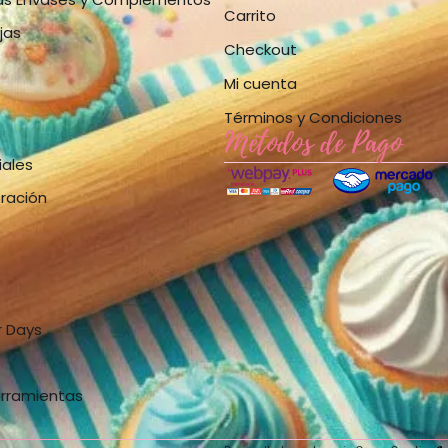
Carrito
jas
Checkout
Mi cuenta
Términos y Condiciones
Métodos de Pago
iales
bración
r Days
erramientas