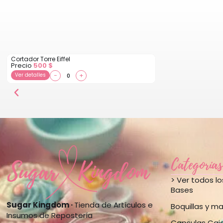
Cortador Torre Eiffel
Precio
500
$
Ver detalles
−
+
Categorías
> Ver todos l
Bases
Sugar Kingdom ·
Tienda de Artículos e
Boquillas y m
Insumos de Repostería
Capsulas Caj