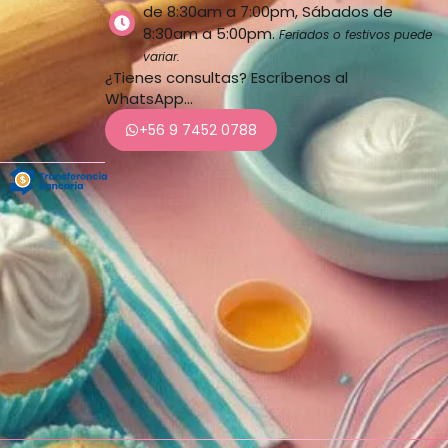
de 8:30am a 7:00pm, Sábados de
8:30am a 5:00pm.
Feriados o festivos puede
variar.
¿Tienes consultas? Escríbenos al
WhatsApp…
+56 9 7452 0788