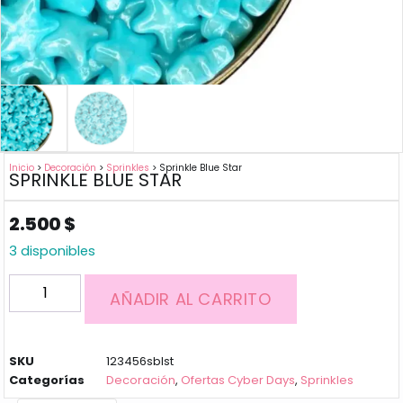
Inicio
>
Decoración
>
Sprinkles
> Sprinkle Blue Star
SPRINKLE BLUE STAR
2.500
$
3 disponibles
AÑADIR AL CARRITO
SKU
123456sblst
Categorías
Decoración
,
Ofertas Cyber Days
,
Sprinkles