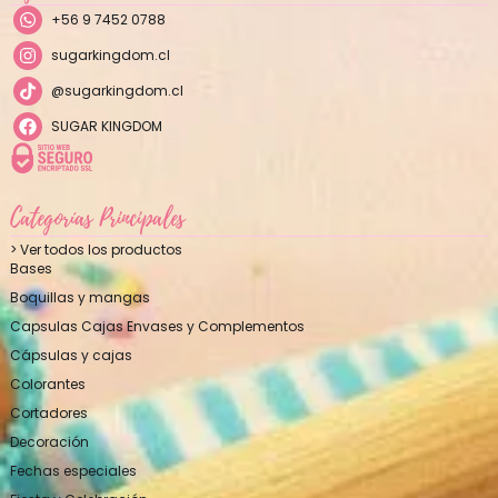
+56 9 7452 0788
sugarkingdom.cl
@sugarkingdom.cl
SUGAR KINGDOM
Categorías Principales
> Ver todos los productos
Bases
Boquillas y mangas
Capsulas Cajas Envases y Complementos
Cápsulas y cajas
Colorantes
Cortadores
Decoración
Fechas especiales