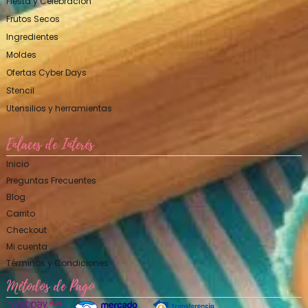
Fiesta y Celebración
Frutos Secos
Ingredientes
Moldes
Ofertas Cyber Days
Stencil
Utensilios y herramientas
Enlaces de Interés
Inicio
Preguntas Frecuentes
Blog
Carrito
Checkout
Mi cuenta
Términos y Condiciones
Métodos de Pago