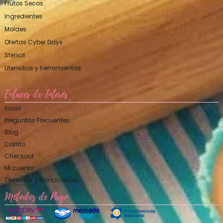
Frutos Secos
Ingredientes
Moldes
Ofertas Cyber Days
Stencil
Utensilios y herramientas
Enlaces de Interés
Inicio
Preguntas Frecuentes
Blog
Carrito
Checkout
Mi cuenta
Términos y Condiciones
Métodos de Pago