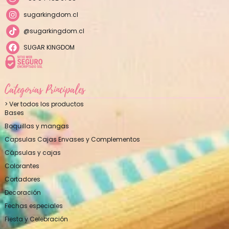
sugarkingdom.cl
@sugarkingdom.cl
SUGAR KINGDOM
Categorías Principales
> Ver todos los productos
Bases
Boquillas y mangas
Capsulas Cajas Envases y Complementos
Cápsulas y cajas
Colorantes
Cortadores
Decoración
Fechas especiales
Fiesta y Celebración