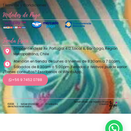
Términos y Condiciones
Métodos de Pago
Tienda física
Stripcenter de la Av. Portugal 412, Local 8, Santiago, Región
Metropolitana, Chile
Atención en tienda de Lunes a Viernes de 8:30am a 7:00pm,
Sábados de 8:30am a 5:00pm.
Feriados o festivos puede variar.
¿Tienes consultas? Escríbenos al WhatsApp…
+56 9 7452 0788
Desarrollado por Ingenia Grupo
Creativo
©2026
|
SUGAR KINGDOM
|
©Todos los
derechos reservados