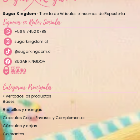
Sugar Kingdom ·
Tienda de Artículos e Insumos de Repostería
Síguenos en Redes Sociales
+56 9 7452 0788
sugarkingdom.cl
@sugarkingdom.cl
SUGAR KINGDOM
Categorías Principales
> Ver todos los productos
Bases
Boquillas y mangas
Capsulas Cajas Envases y Complementos
Cápsulas y cajas
Colorantes