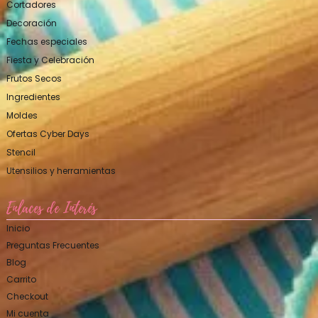
Cortadores
Decoración
Fechas especiales
Fiesta y Celebración
Frutos Secos
Ingredientes
Moldes
Ofertas Cyber Days
Stencil
Utensilios y herramientas
Enlaces de Interés
Inicio
Preguntas Frecuentes
Blog
Carrito
Checkout
Mi cuenta