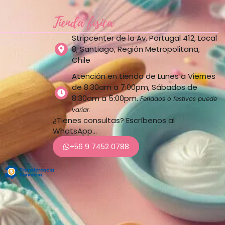
Tienda física
Stripcenter de la Av. Portugal 412, Local
8, Santiago, Región Metropolitana,
Chile
Atención en tienda de Lunes a Viernes
de 8:30am a 7:00pm, Sábados de
8:30am a 5:00pm.
Feriados o festivos puede
variar.
¿Tienes consultas? Escríbenos al
WhatsApp…
+56 9 7452 0788