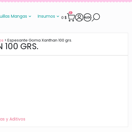
0
uillas Mangas
Insumos
0
$
os
> Espesante Goma Xanthan 100 grs.
 100 GRS.
s y Aditivos