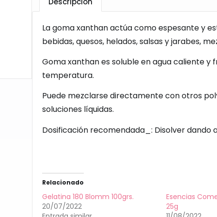
Descripción
La goma xanthan actúa como espesante y esta
bebidas, quesos, helados, salsas y jarabes, me
Goma xanthan es soluble en agua caliente y fr
temperatura.
Puede mezclarse directamente con otros polv
soluciones líquidas.
Dosificación recomendada_: Disolver dando a un
Relacionado
Gelatina 180 Blomm 100grs.
Esencias Come
20/07/2022
25g
Entrada similar
11/08/2022