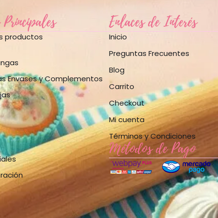
 Principales
Enlaces de Interés
os productos
Inicio
Preguntas Frecuentes
angas
Blog
as Envases y Complementos
Carrito
jas
Checkout
Mi cuenta
Términos y Condiciones
Métodos de Pago
iales
bración