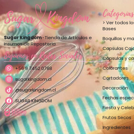
Categorías
> Ver todos l
Bases
Sugar Kingdom ·
Tienda de Artículos e
Boquillas y m
Insumos de Repostería
Capsulas Caj
Síguenos en Redes Sociales
Cápsulas y ca
Colorantes
+56 9 7452 0788
Cortadores
sugarkingdom.cl
Decoración
@sugarkingdom.cl
Fechas espec
SUGAR KINGDOM
Fiesta y Cele
Frutos Secos
Ingredientes