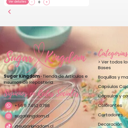
Ver detalles
−
+
Categorías
> Ver todos l
Bases
Sugar Kingdom ·
Tienda de Artículos e
Boquillas y m
Insumos de Repostería
Capsulas Caj
Síguenos en Redes Sociales
Cápsulas y ca
Colorantes
+56 9 7452 0788
Cortadores
sugarkingdom.cl
Decoración
@sugarkingdom.cl