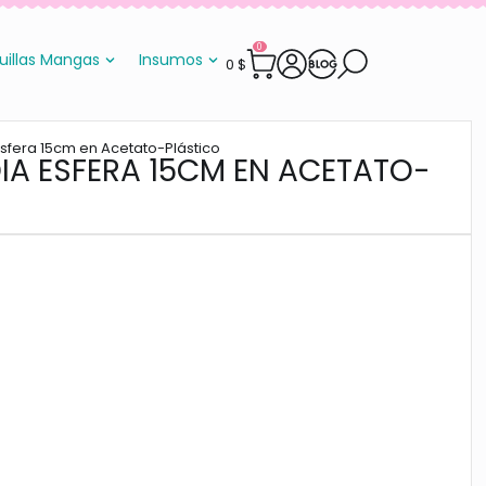
0
uillas Mangas
Insumos
0
$
fera 15cm en Acetato-Plástico
A ESFERA 15CM EN ACETATO-