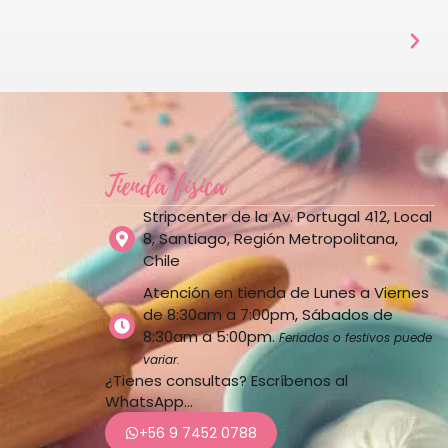
Tienda física
Stripcenter de la Av. Portugal 412, Local
8, Santiago, Región Metropolitana,
Chile
Atención en tienda de Lunes a Viernes
de 8:30am a 7:00pm, Sábados de
8:30am a 5:00pm.
Feriados o festivos puede
variar.
¿Tienes consultas? Escríbenos al
WhatsApp…
+56 9 7452 0788