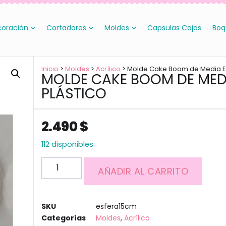
oración
Cortadores
Moldes
Capsulas Cajas
Boq
Inicio
>
Moldes
>
Acrílico
> Molde Cake Boom de Media Es
MOLDE CAKE BOOM DE MEDI
PLÁSTICO
2.490
$
112 disponibles
AÑADIR AL CARRITO
SKU
esfera15cm
Categorías
Moldes
,
Acrílico