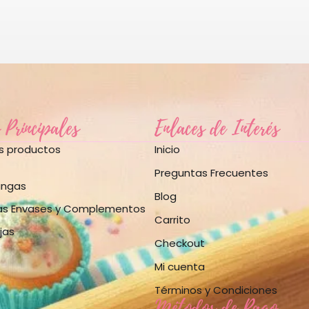
 Principales
Enlaces de Interés
os productos
Inicio
Preguntas Frecuentes
angas
Blog
as Envases y Complementos
Carrito
jas
Checkout
Mi cuenta
Términos y Condiciones
Métodos de Pago