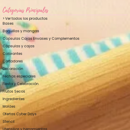
Categorías Principales
> Ver todos los productos
Bases
Boquillas y mangas
Capsulas Cajas Envases y Complementos
Cápsulas y cajas
Colorantes
Cortadores
Decoración
Fechas especiales
Fiesta y Celebración
Frutos Secos
Ingredientes
Moldes
Ofertas Cyber Days
Stencil
Utensilios y herramientas