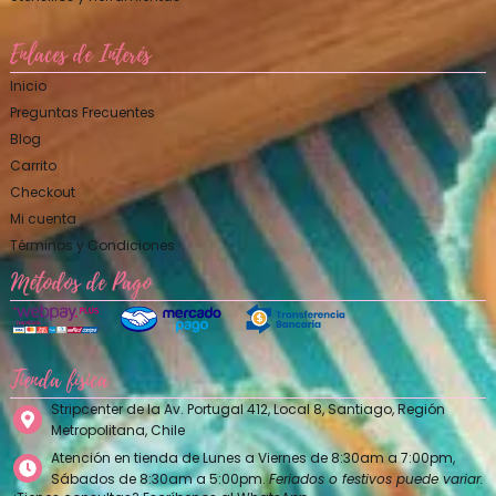
Enlaces de Interés
Inicio
Preguntas Frecuentes
Blog
Carrito
Checkout
Mi cuenta
Términos y Condiciones
Métodos de Pago
Tienda física
Stripcenter de la Av. Portugal 412, Local 8, Santiago, Región
Metropolitana, Chile
Atención en tienda de Lunes a Viernes de 8:30am a 7:00pm,
Sábados de 8:30am a 5:00pm.
Feriados o festivos puede variar.