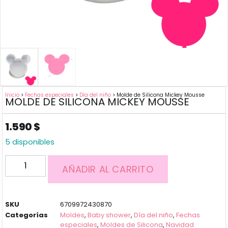
Inicio
>
Fechas especiales
>
Día del niño
> Molde de Silicona Mickey Mousse
MOLDE DE SILICONA MICKEY MOUSSE
1.590
$
5 disponibles
AÑADIR AL CARRITO
SKU
6709972430870
Categorías
Moldes
,
Baby shower
,
Día del niño
,
Fechas
especiales
,
Moldes de Silicona
,
Navidad