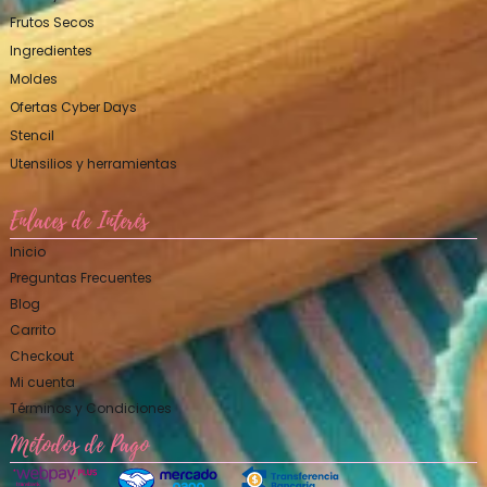
Frutos Secos
Ingredientes
Moldes
Ofertas Cyber Days
Stencil
Utensilios y herramientas
Enlaces de Interés
Inicio
Preguntas Frecuentes
Blog
Carrito
Checkout
Mi cuenta
Términos y Condiciones
Métodos de Pago