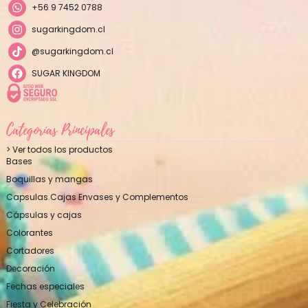
+56 9 7452 0788
sugarkingdom.cl
@sugarkingdom.cl
SUGAR KINGDOM
Categorías Principales
> Ver todos los productos
Bases
Boquillas y mangas
Capsulas Cajas Envases y Complementos
Cápsulas y cajas
Colorantes
Cortadores
Decoración
Fechas especiales
Fiesta y Celebración