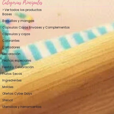
Categorías Principales
> Ver todos los productos
Bases
Boquillas y mangas
Capsulas Cajas Envases y Complementos
Cápsulas y cajas
Colorantes
Cortadores
Decoración
Fechas especiales
Fiesta y Celebración
Frutos Secos
Ingredientes
Moldes
Ofertas Cyber Days
Stencil
Utensilios y herramientas