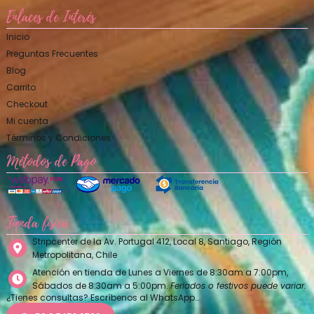
Enlaces de Interés
Inicio
Preguntas Frecuentes
Blog
Carrito
Checkout
Mi cuenta
Términos y Condiciones
Métodos de Pago
Tienda física
Stripcenter de la Av. Portugal 412, Local 8, Santiago, Región
Metropolitana, Chile
Atención en tienda de Lunes a Viernes de 8:30am a 7:00pm,
Sábados de 8:30am a 5:00pm.
Feriados o festivos puede variar.
¿Tienes consultas? Escríbenos al WhatsApp…