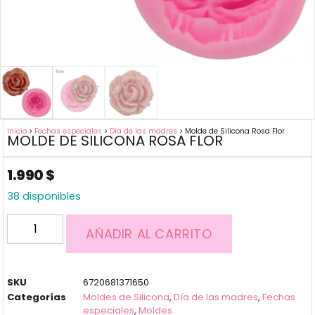
Inicio
>
Fechas especiales
>
Día de las madres
> Molde de Silicona Rosa Flor
MOLDE DE SILICONA ROSA FLOR
1.990
$
38 disponibles
AÑADIR AL CARRITO
SKU
6720681371650
Categorías
Moldes de Silicona
,
Día de las madres
,
Fechas
especiales
,
Moldes