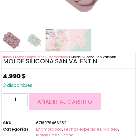
Inicio
>
Fechas especiales
>
Enamorados
> Molde Silicona San Valentin
MOLDE SILICONA SAN VALENTIN
4.990
$
3 disponibles
AÑADIR AL CARRITO
SKU
6716078466252
Categorías
Enamorados
,
Fechas especiales
,
Moldes
,
Moldes de Silicona