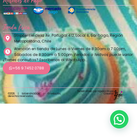
Métodos de Pago
Tienda física
Stripcenter de la Av. Portugal 412, Local 8, Santiago, Región
Metropolitana, Chile
Atención en tienda de Lunes a Viernes de 8:30am a 7:00pm,
Sábados de 8:30am a 5:00pm.
Feriados o festivos puede variar.
¿Tienes consultas? Escríbenos al WhatsApp…
+56 9 7452 0788
Desarrollado por Ingenia Grupo
Creativo
©2026
|
SUGAR KINGDOM
|
©Todos los
derechos reservados