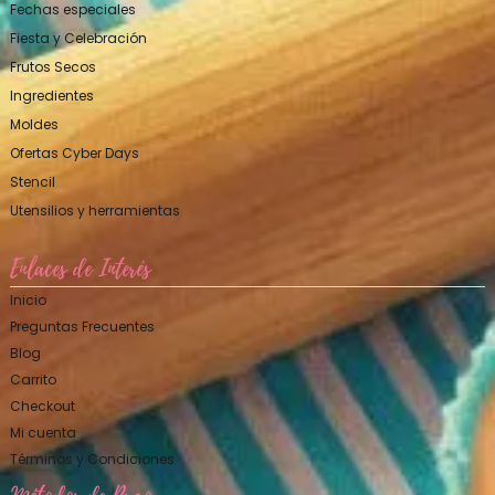
Fechas especiales
Fiesta y Celebración
Frutos Secos
Ingredientes
Moldes
Ofertas Cyber Days
Stencil
Utensilios y herramientas
Enlaces de Interés
Inicio
Preguntas Frecuentes
Blog
Carrito
Checkout
Mi cuenta
Términos y Condiciones