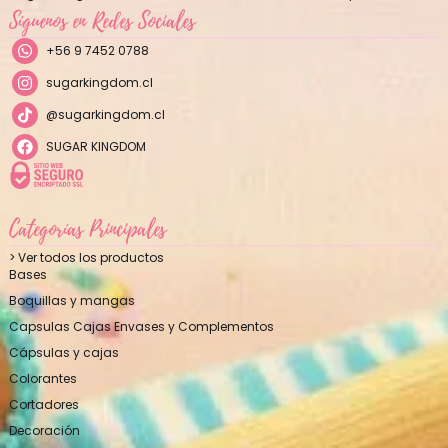
Síguenos en Redes Sociales
+56 9 7452 0788
sugarkingdom.cl
@sugarkingdom.cl
SUGAR KINGDOM
Categorías Principales
> Ver todos los productos
Bases
Boquillas y mangas
Capsulas Cajas Envases y Complementos
Cápsulas y cajas
Colorantes
Cortadores
Decoración