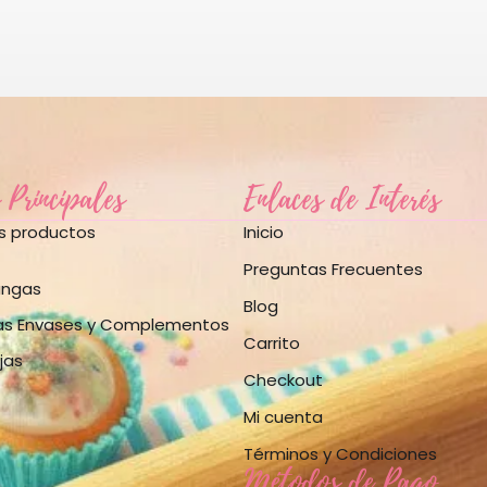
 Principales
Enlaces de Interés
os productos
Inicio
Preguntas Frecuentes
angas
Blog
as Envases y Complementos
Carrito
jas
Checkout
Mi cuenta
Términos y Condiciones
Métodos de Pago