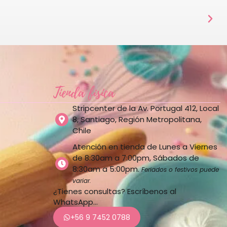
Tienda física
Stripcenter de la Av. Portugal 412, Local
8, Santiago, Región Metropolitana,
Chile
Atención en tienda de Lunes a Viernes
de 8:30am a 7:00pm, Sábados de
8:30am a 5:00pm.
Feriados o festivos puede
variar.
¿Tienes consultas? Escríbenos al
WhatsApp…
+56 9 7452 0788