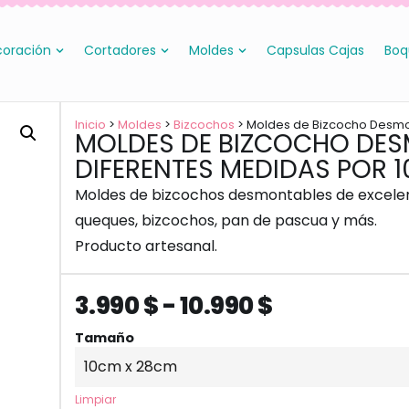
oración
Cortadores
Moldes
Capsulas Cajas
Boq
Inicio
>
Moldes
>
Bizcochos
> Moldes de Bizcocho Desmon
MOLDES DE BIZCOCHO DES
DIFERENTES MEDIDAS POR 
Moldes de bizcochos desmontables de excelen
queques, bizcochos, pan de pascua y más.
Producto artesanal.
3.990
$
-
10.990
$
Tamaño
Limpiar