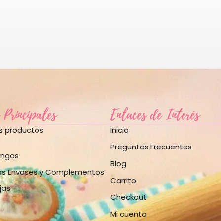
 Principales
Enlaces de Interés
os productos
Inicio
Preguntas Frecuentes
angas
Blog
as Envases y Complementos
Carrito
jas
Checkout
Mi cuenta