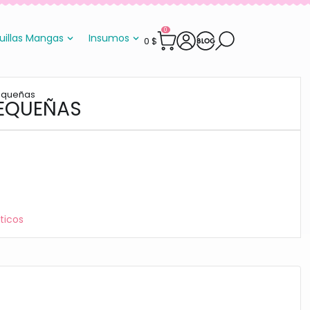
0
uillas Mangas
Insumos
0
$
Pequeñas
PEQUEÑAS
sticos