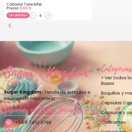
Cortador Torre Eiffel
Precio
500
$
Ver detalles
−
+
Categorías
> Ver todos l
Bases
Sugar Kingdom ·
Tienda de Artículos e
Boquillas y m
Insumos de Repostería
Capsulas Caj
Síguenos en Redes Sociales
Cápsulas y ca
Colorantes
+56 9 7452 0788
Cortadores