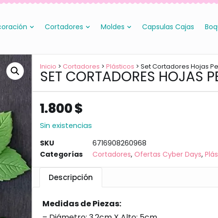
oración
Cortadores
Moldes
Capsulas Cajas
Boq
Inicio
>
Cortadores
>
Plásticos
> Set Cortadores Hojas 
SET CORTADORES HOJAS 
1.800
$
Sin existencias
SKU
6716908260968
Categorías
Cortadores
,
Ofertas Cyber Days
,
Plá
Descripción
Medidas de Piezas:
– Diámetro: 3.2cm X Alto: 5cm