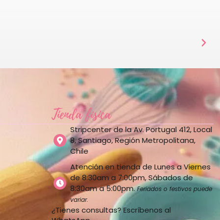
Tienda física
Stripcenter de la Av. Portugal 412, Local
8, Santiago, Región Metropolitana,
Chile
Atención en tienda de Lunes a Viernes
de 8:30am a 7:00pm, Sábados de
8:30am a 5:00pm.
Feriados o festivos puede
variar.
¿Tienes consultas? Escríbenos al