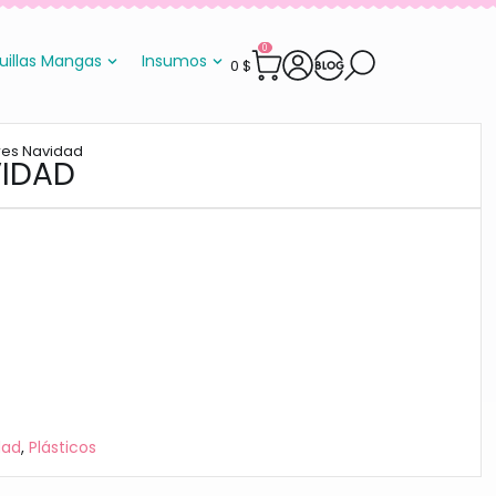
0
uillas Mangas
Insumos
0
$
res Navidad
VIDAD
dad
,
Plásticos