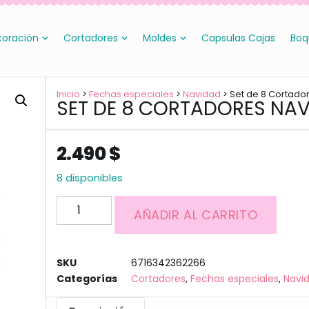
oración
Cortadores
Moldes
Capsulas Cajas
Boq
Inicio
>
Fechas especiales
>
Navidad
> Set de 8 Cortado
SET DE 8 CORTADORES NA
2.490
$
8 disponibles
AÑADIR AL CARRITO
SKU
6716342362266
Categorías
Cortadores
,
Fechas especiales
,
Navi