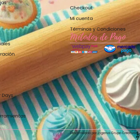
jas
Checkout
Mi cuenta
Términos y Condiciones
Métodos de Pago
iales
bración
r Days
erramientas
Desarrollado por Ingenia Grupo Creativo