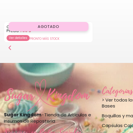
AGOTADO
Cortador Corona
Precio
700
$
Ver detalles
PRONTO MÁS STOCK
Categorías
> Ver todos l
Bases
Sugar Kingdom ·
Tienda de Artículos e
Boquillas y m
Insumos de Repostería
Capsulas Caj
Síguenos en Redes Sociales