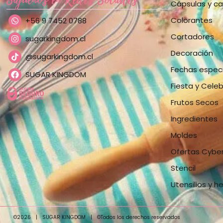
Cápsulas y ca
Colorantes
+56 9 7452 0788
Cortadores
sugarkingdom.cl
Decoración
@sugarkingdom.cl
Fechas espec
SUGAR KINGDOM
Fiesta y Cele
Frutos Secos
Ingredientes
Moldes
Ofertas Cybe
Stencil
Utensilios y h
©2026
|
SUGAR KINGDOM
|
©Todos los derechos reservados