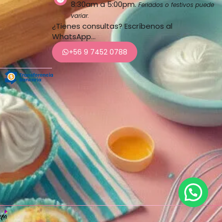
8:30am a 5:00pm.
Feriados o festivos puede
variar.
¿Tienes consultas? Escríbenos al
WhatsApp…
+56 9 7452 0788