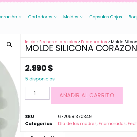
oración
Cortadores
Moldes
Capsulas Cajas
Boq
Inicio
>
Fechas especiales
>
Enamorados
> Molde Silico
MOLDE SILICONA CORAZON
2.990
$
5 disponibles
AÑADIR AL CARRITO
SKU
6720681370349
Categorías
Día de las madres
,
Enamorados
,
Fec