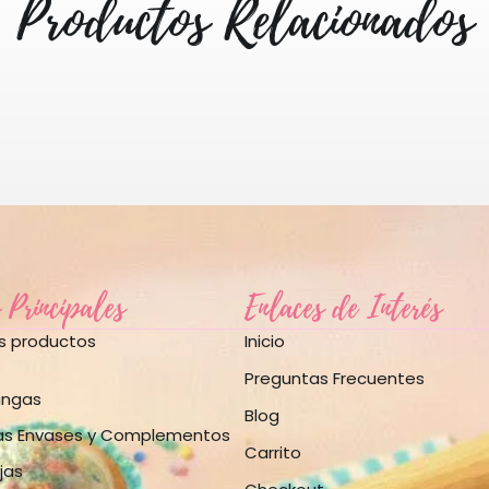
Productos Relacionados
 Principales
Enlaces de Interés
os productos
Inicio
Preguntas Frecuentes
angas
Blog
as Envases y Complementos
Carrito
jas