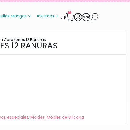
0
uillas Mangas
Insumos
0
$
na Corazones 12 Ranuras
ES 12 RANURAS
has especiales
,
Moldes
,
Moldes de Silicona