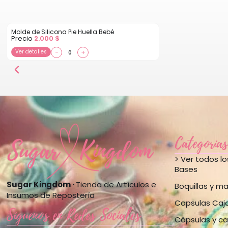
Molde de Silicona Pie Huella Bebé
Precio
2.000
$
Ver detalles
−
+
Categorías
> Ver todos l
Bases
Sugar Kingdom ·
Tienda de Artículos e
Boquillas y m
Insumos de Repostería
Capsulas Caj
Síguenos en Redes Sociales
Cápsulas y ca