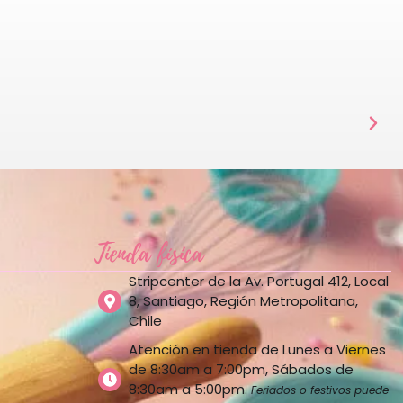
Tienda física
Stripcenter de la Av. Portugal 412, Local
8, Santiago, Región Metropolitana,
Chile
Atención en tienda de Lunes a Viernes
de 8:30am a 7:00pm, Sábados de
8:30am a 5:00pm.
Feriados o festivos puede